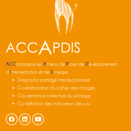
ACC
A
P
D
ompagne les
cteurs de
rojet de
éveloppement
I
S
d’
ntermédiation et de
ynergie
Diagnostic partagé interdisciplinaire
Co-élaboration du cahier des charges
Gouvernance collective du pilotage
Co-définition des indicateurs de suivi