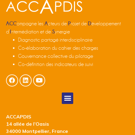
ACC
A
P
D
ompagne les
cteurs de
rojet de
éveloppement
I
S
d’
ntermédiation et de
ynergie
Diagnostic partagé interdisciplinaire
Co-élaboration du cahier des charges
Gouvernance collective du pilotage
Co-définition des indicateurs de suivi
ACCAPDIS
14 allée de l’Oasis
34000 Montpellier, France