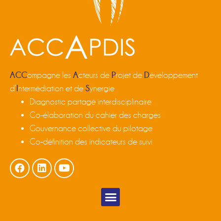
ACC
A
P
D
ompagne les
cteurs de
rojet de
éveloppement
I
S
d’
ntermédiation et de
ynergie
Diagnostic partagé interdisciplinaire
Co-élaboration du cahier des charges
Gouvernance collective du pilotage
Co-définition des indicateurs de suivi