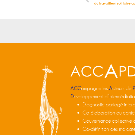
du travailleur soliTaire a
ACC
A
ompagne les
cteurs de
D
I
éveloppement d’
ntermédiati
Diagnostic partagé interdi
Co-élaboration du cahie
Gouvernance collective 
Co-définition des indicate