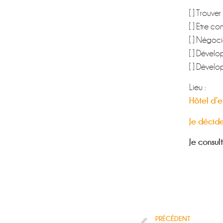
[ ] Trouve
[ ] Etre c
[ ] Négoci
[ ] Dévelo
[ ] Dévelo
Lieu :
Hôtel d’en
Je décide
Je consul
PRÉCÉDENT