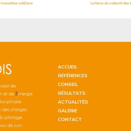
u travailleur soliDaire
La force du collectif des
ACCUEIL
RÉFÉRENCES
CONSEIL
P
rojet de
RÉSULTATS
S
on et de
ynergie
sciplinaire
ACTUALITÉS
r des charges
GALERIE
du pilotage
CONTACT
urs de suivi