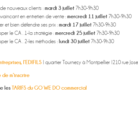
mardi 3 juillet
r de nouveaux clients :
7h30-9h30
mercredi 11 juillet
onvaincant en entretien de vente :
7h30-9h30
mardi 17 juillet
er et bien défendre ses prix :
7h30-9h30
mercredi 25 juillet
pper le CA . 1-la stratégie :
7h30-9h30
lundi 30 juillet
pper le CA . 2-les méthodes :
7h30-9h30
treprises, l
’EDIFILS
| quartier Tournezy à Montpellier |210 rue Jo
 de m’inscrire
te les
TARIFS du GO WE DO commercial