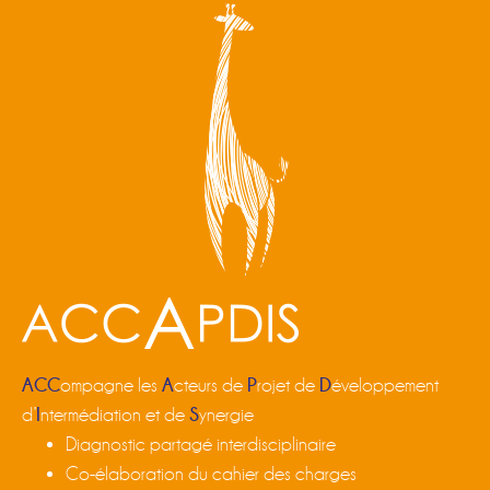
ACC
A
P
D
ompagne les
cteurs de
rojet de
éveloppement
I
S
d’
ntermédiation et de
ynergie
Diagnostic partagé interdisciplinaire
Co-élaboration du cahier des charges