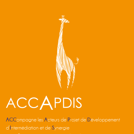
ACC
A
P
D
ompagne les
cteurs de
rojet de
éveloppement
I
S
d’
ntermédiation et de
ynergie